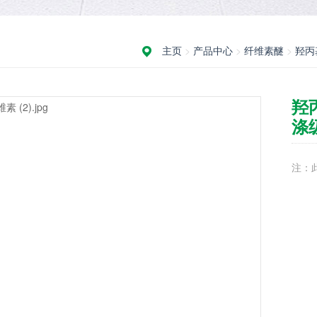
主页
>
产品中心
>
纤维素醚
>
羟丙
羟
涤
注：此