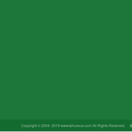
关于我们
产品中心
新闻动态
企业文化
纤维素醚
行业新闻
加入我们
可再分散乳胶粉
企业新闻
销售网络
甲酸钙
合作品牌
聚丙烯纤维
公司简介
改性淀粉醚
木质纤维
聚乙烯醇粉末（PVA）
减水剂
憎水剂
Copyright © 2004- 2019 www.tshuaxue.com All Rights Reserve
触变润滑剂