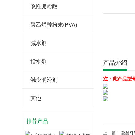
改性淀粉醚
聚乙烯醇粉末(PVA)
减水剂
憎水剂
产品介绍
注：此产品型号为
触变润滑剂
其他
推荐产品
上一篇：
微晶纤维